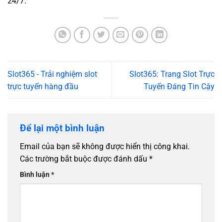
24/7.
Slot365 - Trải nghiệm slot
Slot365: Trang Slot Trực
trực tuyến hàng đầu
Tuyến Đáng Tin Cậy
Để lại một bình luận
Email của bạn sẽ không được hiển thị công khai.
Các trường bắt buộc được đánh dấu
*
Bình luận
*