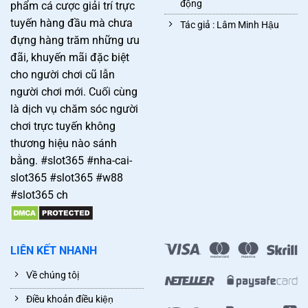
động
phẩm cá cược giải trí trực
tuyến hàng đầu mà chưa
Tác giả : Lâm Minh Hậu
đựng hàng trăm những ưu
đãi, khuyến mãi đặc biệt
cho người chơi cũ lẫn
người chơi mới. Cuối cùng
là dịch vụ chăm sóc người
chơi trực tuyến không
thương hiệu nào sánh
bằng. #slot365 #nha-cai-
slot365 #slot365 #w88
#slot365 ch
LIÊN KẾT NHANH
Về chúng tôị
Điều khoản điều kiệṇ