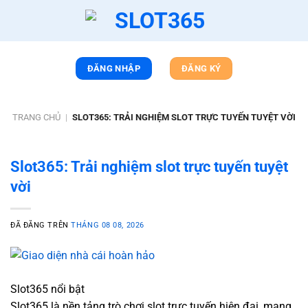
Chuyển
đến
nội
dung
ĐĂNG NHẬP
ĐĂNG KÝ
TRANG CHỦ
|
SLOT365: TRẢI NGHIỆM SLOT TRỰC TUYẾN TUYỆT VỜI
Slot365: Trải nghiệm slot trực tuyến tuyệt
vời
ĐÃ ĐĂNG TRÊN
THÁNG 08 08, 2026
Slot365 nổi bật
Slot365 là nền tảng trò chơi slot trực tuyến hiện đại, mang