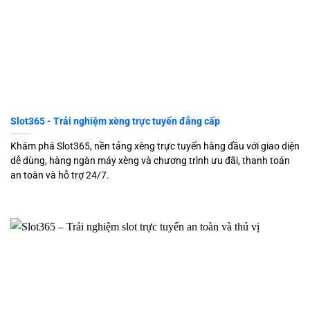
Slot365 - Trải nghiệm xèng trực tuyến đẳng cấp
Khám phá Slot365, nền tảng xèng trực tuyến hàng đầu với giao diện
dễ dùng, hàng ngàn máy xèng và chương trình ưu đãi, thanh toán
an toàn và hỗ trợ 24/7.