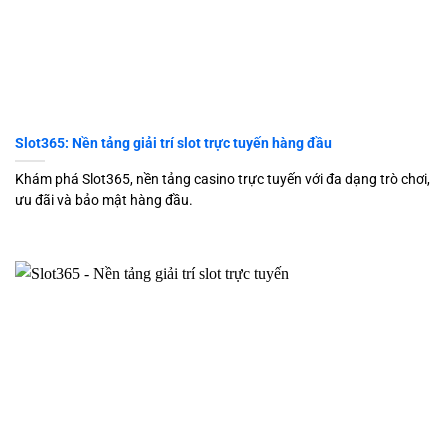
Slot365: Nền tảng giải trí slot trực tuyến hàng đầu
Khám phá Slot365, nền tảng casino trực tuyến với đa dạng trò chơi,
ưu đãi và bảo mật hàng đầu.