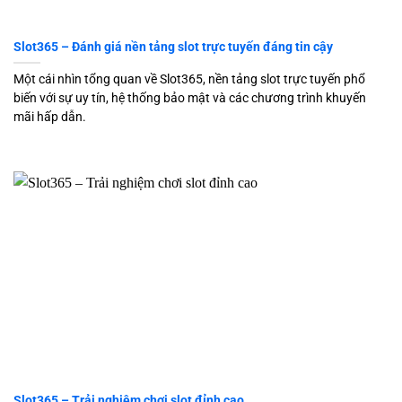
Slot365 – Đánh giá nền tảng slot trực tuyến đáng tin cậy
Một cái nhìn tổng quan về Slot365, nền tảng slot trực tuyến phổ
biến với sự uy tín, hệ thống bảo mật và các chương trình khuyến
mãi hấp dẫn.
Slot365 – Trải nghiệm chơi slot đỉnh cao