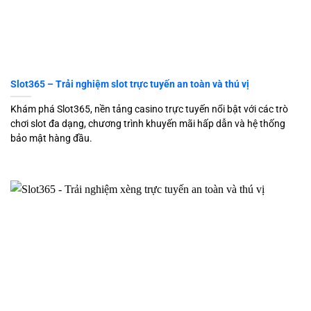
Slot365 – Trải nghiệm slot trực tuyến an toàn và thú vị
Khám phá Slot365, nền tảng casino trực tuyến nổi bật với các trò
chơi slot đa dạng, chương trình khuyến mãi hấp dẫn và hệ thống
bảo mật hàng đầu.