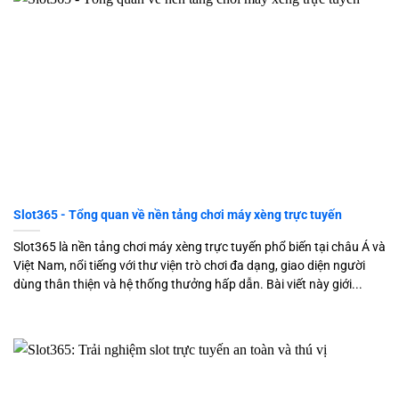
Slot365 - Tổng quan về nền tảng chơi máy xèng trực tuyến
Slot365 là nền tảng chơi máy xèng trực tuyến phổ biến tại châu Á và
Việt Nam, nổi tiếng với thư viện trò chơi đa dạng, giao diện người
dùng thân thiện và hệ thống thưởng hấp dẫn. Bài viết này giới...