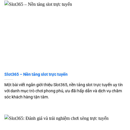
Slot365 – Nền tảng slot trực tuyến
Một bài viết ngắn giới thiệu Slot365, nền tảng slot trực tuyến uy tín
với danh mục trò chơi phong phú, ưu đãi hấp dẫn và dịch vụ chăm
sóc khách hàng tận tâm.