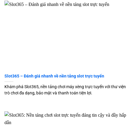
Slot365 – Đánh giá nhanh về nền tảng slot trực tuyến
Khám phá Slot365, nền tảng chơi máy xèng trực tuyến với thư viện
trò chơi đa dạng, bảo mật và thanh toán tiện lợi.