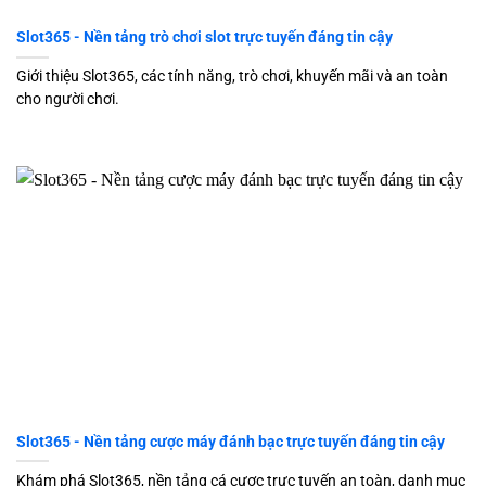
Slot365 - Nền tảng trò chơi slot trực tuyến đáng tin cậy
Giới thiệu Slot365, các tính năng, trò chơi, khuyến mãi và an toàn
cho người chơi.
Slot365 - Nền tảng cược máy đánh bạc trực tuyến đáng tin cậy
Khám phá Slot365, nền tảng cá cược trực tuyến an toàn, danh mục