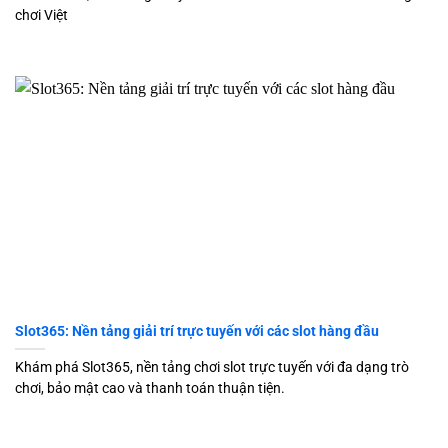
chơi Việt
Slot365: Nền tảng giải trí trực tuyến với các slot hàng đầu
Khám phá Slot365, nền tảng chơi slot trực tuyến với đa dạng trò
chơi, bảo mật cao và thanh toán thuận tiện.