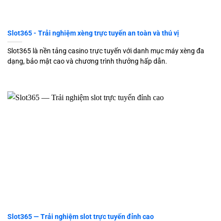
Slot365 - Trải nghiệm xèng trực tuyến an toàn và thú vị
Slot365 là nền tảng casino trực tuyến với danh mục máy xèng đa
dạng, bảo mật cao và chương trình thưởng hấp dẫn.
Slot365 — Trải nghiệm slot trực tuyến đỉnh cao