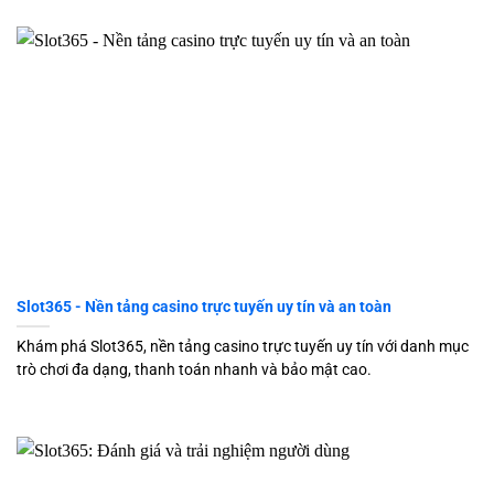
Slot365 - Nền tảng casino trực tuyến uy tín và an toàn
Khám phá Slot365, nền tảng casino trực tuyến uy tín với danh mục
trò chơi đa dạng, thanh toán nhanh và bảo mật cao.