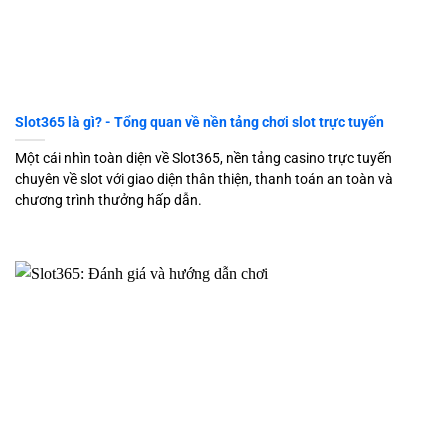
chia sẻ trải nghiệm giúp người chơi kết nối và học hỏi lẫn
nhau trong cộng đồng slot365.
Những tính năng trên không chỉ giúp người chơi có thể trải
nghiệm giải trí một cách linh hoạt mà còn tăng cường sự
Slot365 là gì? - Tổng quan về nền tảng chơi slot trực tuyến
an tâm và tin tưởng khi tham gia các hoạt động di động
của slot365. Người dùng có thể dễ dàng tìm thấy nội dung
Một cái nhìn toàn diện về Slot365, nền tảng casino trực tuyến
chuyên về slot với giao diện thân thiện, thanh toán an toàn và
phù hợp và tận hưởng trải nghiệm giải trí một cách tự
chương trình thưởng hấp dẫn.
nhiên và liền mạch.
slot365 ung dung dien thoai di dong – Công
nghệ và lợi thế
Đằng sau trải nghiệm mượt mà của ứng dụng là một nền
tảng công nghệ tiên tiến. slot365 ung dung dien thoai di
dong được xây dựng trên nền tảng đám mây và các dịch
vụ tối ưu hoá mạng di động, nhằm đảm bảo tốc độ tải
nhanh, phân bổ tài nguyên hợp lý và giảm thiểu thời gian
chờ đợi cho người chơi. Các yếu tố công nghệ chính bao