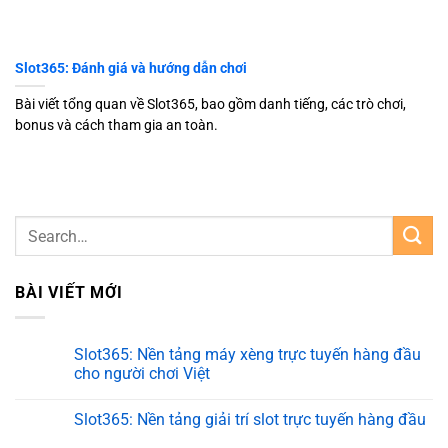
gồm tối ưu hoá JS, tải tài nguyên nền trước và hậu thuẫn
đa trình duyệt, giúp app vận hành ổn định ngay cả khi
đường truyền không ổn định. Bên cạnh đó, hệ thống an
Slot365: Đánh giá và hướng dẫn chơi
toàn được thiết kế để bảo vệ dữ liệu người dùng, giảm
Bài viết tổng quan về Slot365, bao gồm danh tiếng, các trò chơi,
thiểu rủi ro và tăng cường tính toàn vẹn của mọi trải
bonus và cách tham gia an toàn.
nghiệm.
Một phần quan trọng của lợi thế cạnh tranh là sự tích hợp
giữa trải nghiệm người dùng và công nghệ. Các tính năng
như đồng bộ trạng thái, lưu trữ đám mây và hồi âm nhanh
từ các khu vực hỗ trợ giúp người chơi có cảm giác làm chủ,
kiểm soát và tự tin khi khám phá các nội dung mới của
BÀI VIẾT MỚI
Slot365 trên điện thoại di động.
Phân loại và các mô-đun
Slot365: Nền tảng máy xèng trực tuyến hàng đầu
cho người chơi Việt
Trong khuôn khổ của slot365 ung dung dien thoai di dong,
các mô-đun và phạm vi chức năng được phân chia rõ ràng
Slot365: Nền tảng giải trí slot trực tuyến hàng đầu
để người dùng dễ nắm bắt và khám phá: