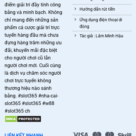
điểm giải trí đầy tính công
hệ sinh thái của slot365 trên thiết bị di động mà không gặp
Hướng dẫn rút tiền
bằng và minh bạch. Không
rào cản.
chỉ mang đến những sản
Ứng dụng điện thoại di
Hướng dẫn sử dụng và quy trình trải nghiệm
động
phẩm cá cược giải trí trực
tuyến hàng đầu mà chưa
Tác giả : Lâm Minh Hậu
Để tận hưởng slot365 ung dung dien thoai di dong một
đựng hàng trăm những ưu
cách tối ưu, bạn có thể làm theo quy trình sau đây. Mặc dù
đãi, khuyến mãi đặc biệt
mô tả ở đây tương đối chi tiết, nhưng các bước được trình
cho người chơi cũ lẫn
bày ở mức độ tối giản để phù hợp cho cả người mới bắt
người chơi mới. Cuối cùng
đầu và người dùng đã quen thuộc với thị trường di động.
là dịch vụ chăm sóc người
chơi trực tuyến không
Truy cập nền tảng trên điện thoại
– Mở trình duyệt di
thương hiệu nào sánh
động ưa thích và nhập địa chỉ chính thức của
bằng. #slot365 #nha-cai-
Slot365. Tính năng tối ưu hoá sẽ tự động điều chỉnh
slot365 #slot365 #w88
giao diện phù hợp với kích thước màn hình của điện
#slot365 ch
thoại bạn.
Khám phá danh mục nội dung
– Sử dụng thanh điều
hướng hoặc khu vực gợi ý để xem danh mục trò chơi
LIÊN KẾT NHANH