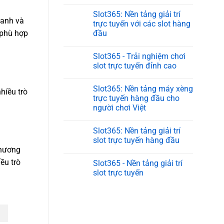
Slot365: Nền tảng giải trí
hanh và
trực tuyến với các slot hàng
đầu
 phù hợp
Slot365 - Trải nghiệm chơi
slot trực tuyến đỉnh cao
Slot365: Nền tảng máy xèng
hiều trò
trực tuyến hàng đầu cho
người chơi Việt
Slot365: Nền tảng giải trí
slot trực tuyến hàng đầu
chương
ều trò
Slot365 - Nền tảng giải trí
slot trực tuyến