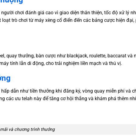
 người chơi đánh giá cao vì giao diện thân thiện, tốc độ xử lý n
 loạt trò chơi từ máy xèng cổ điển đến các bảng cược hiện đại,
l, quay thưởng, bàn cược như blackjack, roulette, baccarat và n
máy tính lẫn di động, cho trải nghiệm liền mạch và thú vị.
ởng
 hấp dẫn như tiền thưởng khi đăng ký, vòng quay miễn phí và 
dụng các ưu telah này để tăng cơ hội thắng và khám phá thêm nhi
mãi và chương trình thưởng