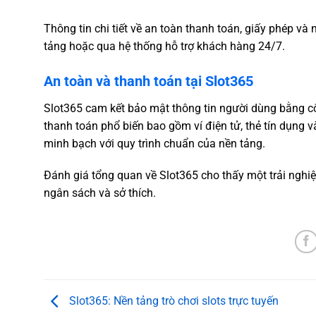
Thông tin chi tiết về an toàn thanh toán, giấy phép và
tảng hoặc qua hệ thống hỗ trợ khách hàng 24/7.
An toàn và thanh toán tại Slot365
Slot365 cam kết bảo mật thông tin người dùng bằng c
thanh toán phổ biến bao gồm ví điện tử, thẻ tín dụng 
minh bạch với quy trình chuẩn của nền tảng.
Đánh giá tổng quan về Slot365 cho thấy một trải nghi
ngân sách và sở thích.
Slot365: Nền tảng trò chơi slots trực tuyến