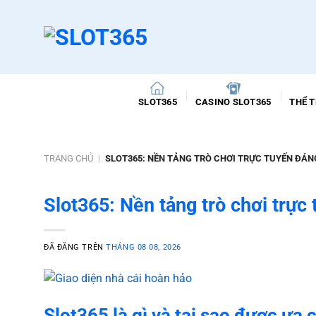
Chuyển
đến
nội
dung
SLOT365
CASINO SLOT365
THỂ 
TRANG CHỦ
|
SLOT365: NỀN TẢNG TRÒ CHƠI TRỰC TUYẾN ĐÁN
Slot365: Nền tảng trò chơi trực
ĐÃ ĐĂNG TRÊN
THÁNG 08 08, 2026
Slot365 là gì và tại sao được ưa