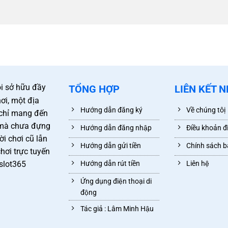
i sở hữu đầy
TỔNG HỢP
LIÊN KẾT 
ơi, một địa
Hướng dẫn đăng ký
Về chúng tôị
 chỉ mang đến
u mà chưa đựng
Hướng dẫn đăng nhập
Điều khoản điê
i chơi cũ lẫn
Hướng dẫn gửi tiền
Chính sách ba
hơi trực tuyến
Hướng dẫn rút tiền
Liên hệ̣
slot365
Ứng dụng điện thoại di
động
Tác giả : Lâm Minh Hậu