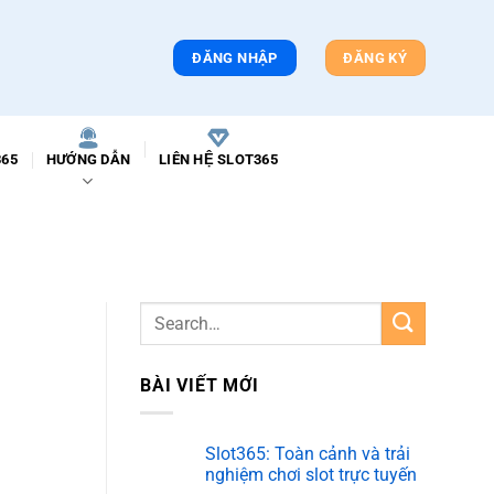
ĐĂNG NHẬP
ĐĂNG KÝ
365
HƯỚNG DẪN
LIÊN HỆ SLOT365
BÀI VIẾT MỚI
Slot365: Toàn cảnh và trải
nghiệm chơi slot trực tuyến