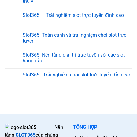
thú vị
Slot365 — Trải nghiệm slot trực tuyến đỉnh cao
Slot365: Toàn cảnh và trải nghiệm chơi slot trực
tuyến
Slot365: Nền tảng giải trí trực tuyến với các slot
hàng đầu
Slot365 - Trải nghiệm chơi slot trực tuyến đỉnh cao
Nền
TỔNG HỢP
tảng
SLOT365
của chúng