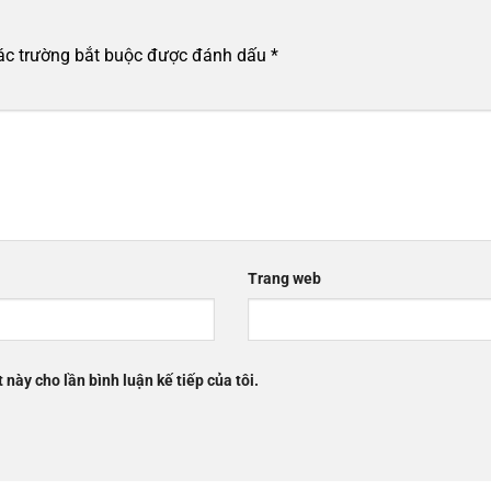
ác trường bắt buộc được đánh dấu
*
Trang web
 này cho lần bình luận kế tiếp của tôi.