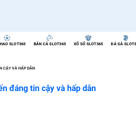
THAO SLOT365
BẮN CÁ SLOT365
XỔ SỐ SLOT365
ĐÁ GÀ SLOT
IN CẬY VÀ HẤP DẪN
yến đáng tin cậy và hấp dẫn