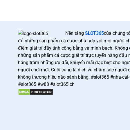
Nền tảng
SLOT365
của chúng tô
đủ những sản phẩm cá cược phù hợp với mọi người ch
điểm giải trí đầy tính công bằng và minh bạch. Không
những sản phẩm cá cược giải trí trực tuyến hàng đầ
hàng trăm những ưu đãi, khuyến mãi đặc biệt cho ngườ
người chơi mới. Cuối cùng là dịch vụ chăm sóc người c
không thương hiệu nào sánh bằng. #slot365 #nha-cai-
#slot365 #w88 #slot365 ch