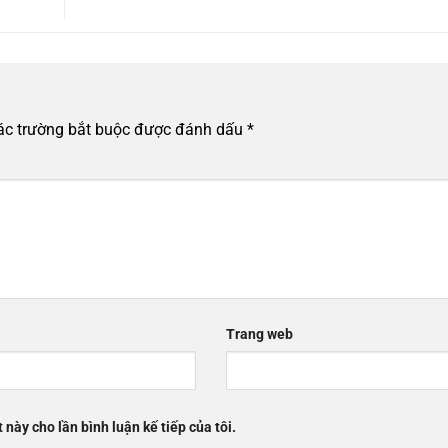
ác trường bắt buộc được đánh dấu
*
Trang web
 này cho lần bình luận kế tiếp của tôi.