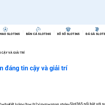
THAO SLOT365
BẮN CÁ SLOT365
XỔ SỐ SLOT365
ĐÁ GÀ SLOT
 CẬY VÀ GIẢI TRÍ
 đáng tin cậy và giải trí
Slot365 nổi bật với s