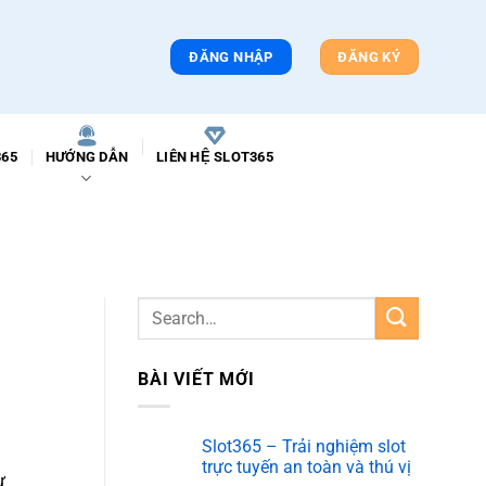
ĐĂNG NHẬP
ĐĂNG KÝ
365
HƯỚNG DẪN
LIÊN HỆ SLOT365
BÀI VIẾT MỚI
Slot365 – Trải nghiệm slot
trực tuyến an toàn và thú vị
ự