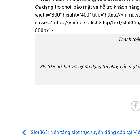
đa dạng trò chơi, bảo mật và hỗ trợ khách hàng
width="800" height="400" title="https://vnimg.
srcset="https://vnimg.static02.top/text/slot3
800px">
Thanh toán
Slot365 nổi bật với sự đa dạng trò chơi, bảo mật 
Slot365: Nền tảng slot trực tuyến đẳng cấp tại V