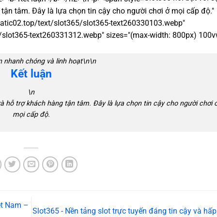
 tận tâm. Đây là lựa chọn tin cậy cho người chơi ở mọi cấp độ.
"
static02.top/text/slot365/slot365-text260330103.webp"
65/slot365-text260331312.webp" sizes="(max-width: 800px) 100v
 nhanh chóng và linh hoạt\n\n
Kết luận
\n
và hỗ trợ khách hàng tận tâm. Đây là lựa chọn tin cậy cho người chơi 
mọi cấp độ.
iệt Nam –
Slot365 - Nền tảng slot trực tuyến đáng tin cậy và hấ