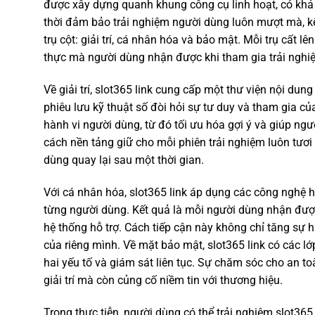
được xây dựng quanh khung công cụ linh hoạt, có khả 
thời đảm bảo trải nghiệm người dùng luôn mượt mà, kể
trụ cột: giải trí, cá nhân hóa và bảo mật. Mỗi trụ cất l
thực mà người dùng nhận được khi tham gia trải nghiệ
Về giải trí, slot365 link cung cấp một thư viện nội dun
phiêu lưu kỹ thuật số đòi hỏi sự tư duy và tham gia c
hành vi người dùng, từ đó tối ưu hóa gợi ý và giúp ng
cách nền tảng giữ cho mỗi phiên trải nghiệm luôn tươ
dùng quay lại sau một thời gian.
Với cá nhân hóa, slot365 link áp dụng các công nghệ h
từng người dùng. Kết quả là mỗi người dùng nhận được m
hệ thống hỗ trợ. Cách tiếp cận này không chỉ tăng sự
của riêng mình. Về mặt bảo mật, slot365 link có các lớ
hai yếu tố và giám sát liên tục. Sự chăm sóc cho an t
giải trí mà còn củng cố niềm tin với thương hiệu.
Trong thực tiễn, người dùng có thể trải nghiệm slot365