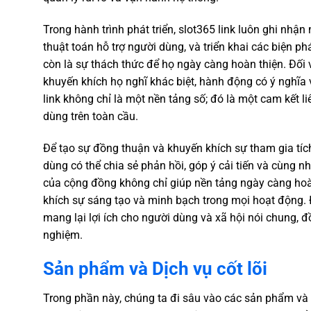
Trong hành trình phát triển, slot365 link luôn ghi nhậ
thuật toán hỗ trợ người dùng, và triển khai các biện p
còn là sự thách thức để họ ngày càng hoàn thiện. Đối
khuyến khích họ nghĩ khác biệt, hành động có ý nghĩa 
link không chỉ là một nền tảng số; đó là một cam kết 
dùng trên toàn cầu.
Để tạo sự đồng thuận và khuyến khích sự tham gia tích
dùng có thể chia sẻ phản hồi, góp ý cải tiến và cùng 
của cộng đồng không chỉ giúp nền tảng ngày càng hoà
khích sự sáng tạo và minh bạch trong mọi hoạt động. 
mang lại lợi ích cho người dùng và xã hội nói chung, đ
nghiệm.
Sản phẩm và Dịch vụ cốt lõi
Trong phần này, chúng ta đi sâu vào các sản phẩm và 