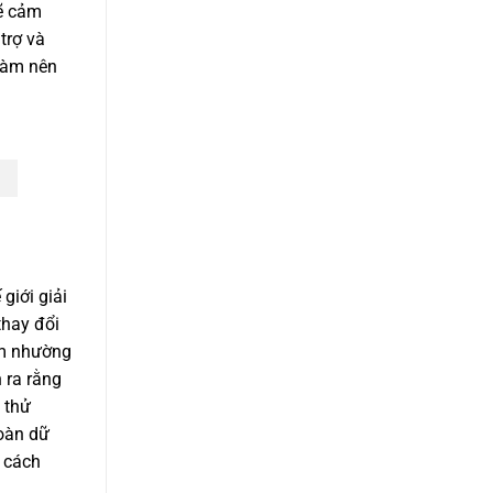
sẽ cảm
trợ và
 làm nên
giới giải
thay đổi
êm nhường
 ra rằng
 thử
toàn dữ
n cách