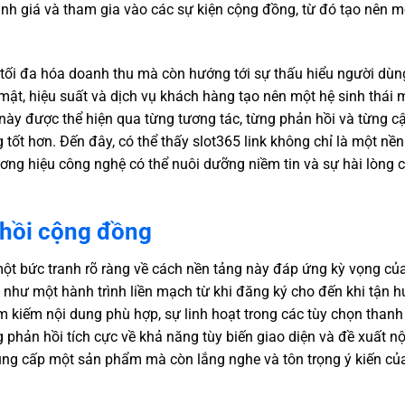
nh giá và tham gia vào các sự kiện cộng đồng, từ đó tạo nên m
ới tối đa hóa doanh thu mà còn hướng tới sự thấu hiểu người dùn
ật, hiệu suất và dịch vụ khách hàng tạo nên một hệ sinh thái 
 này được thể hiện qua từng tương tác, từng phản hồi và từng c
ốt hơn. Đến đây, có thể thấy slot365 link không chỉ là một nền
ơng hiệu công nghệ có thể nuôi dưỡng niềm tin và sự hài lòng 
 hồi cộng đồng
 một bức tranh rõ ràng về cách nền tảng này đáp ứng kỳ vọng củ
k như một hành trình liền mạch từ khi đăng ký cho đến khi tận 
ìm kiếm nội dung phù hợp, sự linh hoạt trong các tùy chọn thanh
phản hồi tích cực về khả năng tùy biến giao diện và đề xuất n
 cung cấp một sản phẩm mà còn lắng nghe và tôn trọng ý kiến củ