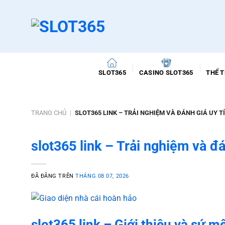
Chuyển
đến
nội
dung
SLOT365
CASINO SLOT365
THỂ 
TRANG CHỦ
|
SLOT365 LINK – TRẢI NGHIỆM VÀ ĐÁNH GIÁ UY T
slot365 link – Trải nghiệm và đá
ĐÃ ĐĂNG TRÊN
THÁNG 08 07, 2026
slot365 link – Giới thiệu và sứ m