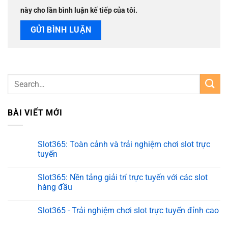
này cho lần bình luận kế tiếp của tôi.
BÀI VIẾT MỚI
Slot365: Toàn cảnh và trải nghiệm chơi slot trực
tuyến
Slot365: Nền tảng giải trí trực tuyến với các slot
hàng đầu
Slot365 - Trải nghiệm chơi slot trực tuyến đỉnh cao