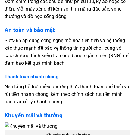
Đắm chìm trong các chủ đề như phiêu lưu, kỳ ảo hoặc cổ
điển. Mỗi máy xèng đi kèm với tính năng đặc sắc, vòng
thưởng và đồ họa sống động.
An toàn và bảo mật
Slot365 áp dụng công nghệ mã hóa tiên tiến và hệ thống
xác thực mạnh để bảo vệ thông tin người chơi, cùng với
các chương trình kiểm tra công bằng ngẫu nhiên (RNG) để
đảm bảo kết quả minh bạch.
Thanh toán nhanh chóng
Nền tảng hỗ trợ nhiều phương thức thanh toán phổ biến và
rút tiền nhanh chóng, kèm theo chính sách rút tiền minh
bạch và xử lý nhanh chóng.
Khuyến mãi và thưởng