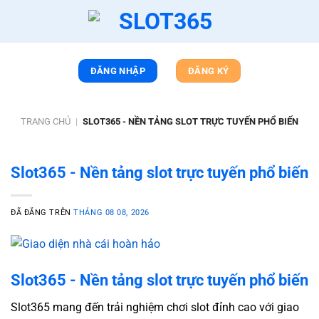
Chuyển
đến
nội
dung
ĐĂNG NHẬP
ĐĂNG KÝ
TRANG CHỦ
|
SLOT365 - NỀN TẢNG SLOT TRỰC TUYẾN PHỔ BIẾN
Slot365 - Nền tảng slot trực tuyến phổ biến
ĐÃ ĐĂNG TRÊN
THÁNG 08 08, 2026
Slot365 - Nền tảng slot trực tuyến phổ biến
Slot365 mang đến trải nghiệm chơi slot đỉnh cao với giao