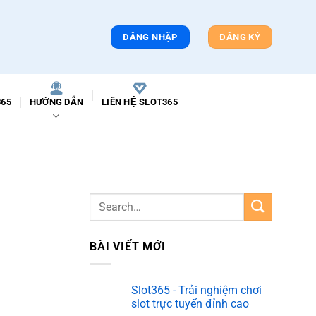
ĐĂNG NHẬP
ĐĂNG KÝ
365
HƯỚNG DẪN
LIÊN HỆ SLOT365
BÀI VIẾT MỚI
Slot365 - Trải nghiệm chơi
slot trực tuyến đỉnh cao