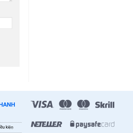
NHANH
̀u kiệṇ