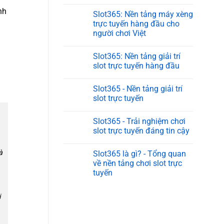
nh
Slot365: Nền tảng máy xèng
trực tuyến hàng đầu cho
người chơi Việt
Slot365: Nền tảng giải trí
slot trực tuyến hàng đầu
Slot365 - Nền tảng giải trí
slot trực tuyến
Slot365 - Trải nghiệm chơi
slot trực tuyến đáng tin cậy
à
Slot365 là gì? - Tổng quan
về nền tảng chơi slot trực
tuyến
i