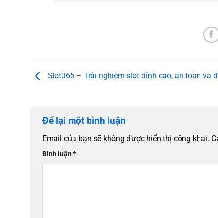
Slot365 – Trải nghiệm slot đỉnh cao, an toàn và 
Để lại một bình luận
Email của bạn sẽ không được hiển thị công khai.
C
Bình luận
*