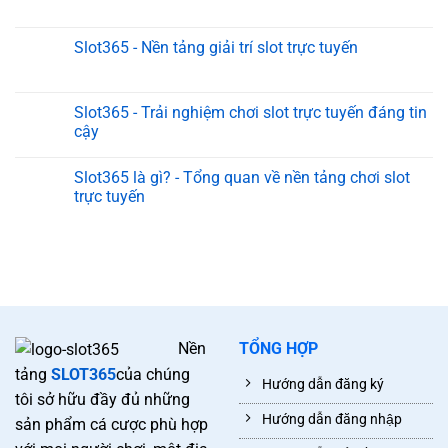
Slot365 - Nền tảng giải trí slot trực tuyến
Slot365 - Trải nghiệm chơi slot trực tuyến đáng tin
cậy
Slot365 là gì? - Tổng quan về nền tảng chơi slot
trực tuyến
Nền
TỔNG HỢP
tảng
SLOT365
của chúng
Hướng dẫn đăng ký
tôi sở hữu đầy đủ những
Hướng dẫn đăng nhập
sản phẩm cá cược phù hợp