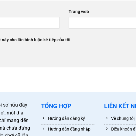
Trang web
 này cho lần bình luận kế tiếp của tôi.
i sở hữu đầy
TỔNG HỢP
LIÊN KẾT 
ơi, một địa
Hướng dẫn đăng ký
Về chúng tôị
 chỉ mang đến
u mà chưa đựng
Hướng dẫn đăng nhập
Điều khoản điê
i chơi cũ lẫn