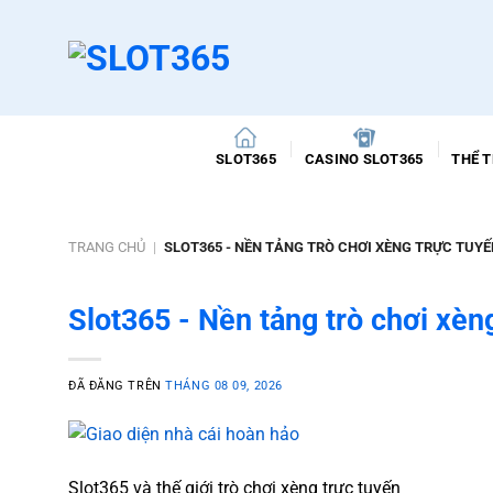
Chuyển
đến
nội
dung
SLOT365
CASINO SLOT365
THỂ 
TRANG CHỦ
|
SLOT365 - NỀN TẢNG TRÒ CHƠI XÈNG TRỰC TUYẾ
Slot365 - Nền tảng trò chơi xèng
ĐÃ ĐĂNG TRÊN
THÁNG 08 09, 2026
Slot365 và thế giới trò chơi xèng trực tuyến