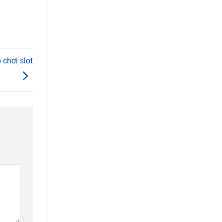
 chơi slot