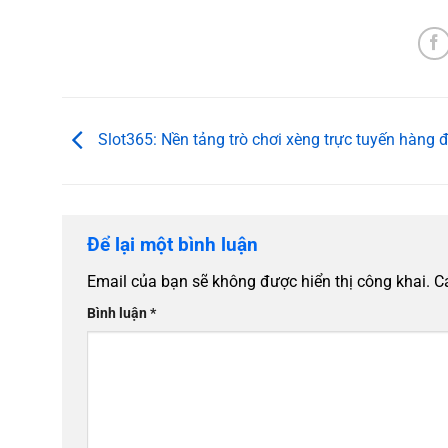
Slot365: Nền tảng trò chơi xèng trực tuyến hàng 
Để lại một bình luận
Email của bạn sẽ không được hiển thị công khai.
C
Bình luận
*