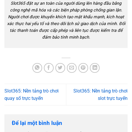
Slot365 đặt sự an toàn của người dùng lên hàng đầu bằng
công nghệ mã hóa và các biện pháp phòng chống gian lận.
Người chơi được khuyến khích tạo mật khẩu mạnh, kích hoạt
xác thực hai yếu tố và theo dõi lịch sử giao dịch của mình. Đối
tác thanh toán được cấp phép và liên tục được kiểm tra để
đảm bảo tính minh bạch.
Slot365: Nền tảng trò chơi
Slot365: Nền tảng trò chơi
quay số trực tuyến
slot trực tuyến
Để lại một bình luận