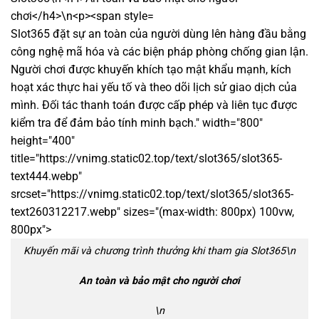
Slot365 đặt sự an toàn của người dùng lên hàng đầu bằng
công nghệ mã hóa và các biện pháp phòng chống gian lận.
Người chơi được khuyến khích tạo mật khẩu mạnh, kích
hoạt xác thực hai yếu tố và theo dõi lịch sử giao dịch của
mình. Đối tác thanh toán được cấp phép và liên tục được
kiểm tra để đảm bảo tính minh bạch.
" width="800"
height="400"
title="https://vnimg.static02.top/text/slot365/slot365-
text444.webp"
srcset="https://vnimg.static02.top/text/slot365/slot365-
text260312217.webp" sizes="(max-width: 800px) 100vw,
800px">
Khuyến mãi và chương trình thưởng khi tham gia Slot365\n
An toàn và bảo mật cho người chơi
\n