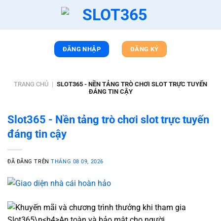
Chuyển
đến
nội
dung
ĐĂNG NHẬP
ĐĂNG KÝ
TRANG CHỦ
|
SLOT365 - NỀN TẢNG TRÒ CHƠI SLOT TRỰC TUYẾN
ĐÁNG TIN CẬY
Slot365 - Nền tảng trò chơi slot trực tuyến
đáng tin cậy
ĐÃ ĐĂNG TRÊN
THÁNG 08 09, 2026