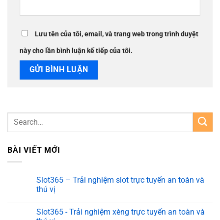
Lưu tên của tôi, email, và trang web trong trình duyệt
này cho lần bình luận kế tiếp của tôi.
BÀI VIẾT MỚI
Slot365 – Trải nghiệm slot trực tuyến an toàn và
thú vị
Slot365 - Trải nghiệm xèng trực tuyến an toàn và