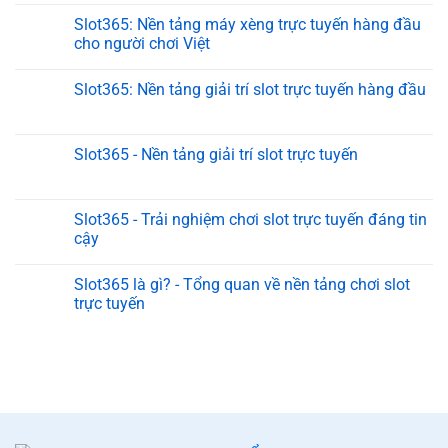
Slot365: Nền tảng máy xèng trực tuyến hàng đầu
cho người chơi Việt
Slot365: Nền tảng giải trí slot trực tuyến hàng đầu
Slot365 - Nền tảng giải trí slot trực tuyến
Slot365 - Trải nghiệm chơi slot trực tuyến đáng tin
cậy
Slot365 là gì? - Tổng quan về nền tảng chơi slot
trực tuyến