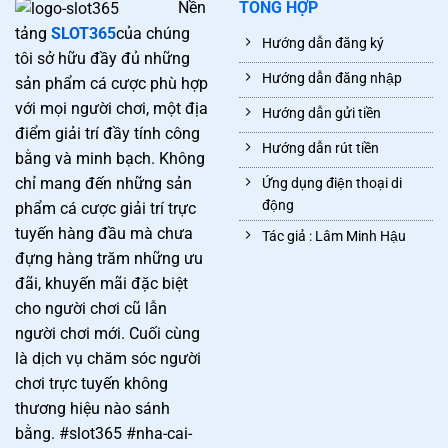
Nền
TỔNG HỢP
tảng
SLOT365
của chúng
Hướng dẫn đăng ký
tôi sở hữu đầy đủ những
Hướng dẫn đăng nhập
sản phẩm cá cược phù hợp
với mọi người chơi, một địa
Hướng dẫn gửi tiền
điểm giải trí đầy tính công
Hướng dẫn rút tiền
bằng và minh bạch. Không
chỉ mang đến những sản
Ứng dụng điện thoại di
động
phẩm cá cược giải trí trực
tuyến hàng đầu mà chưa
Tác giả : Lâm Minh Hậu
đựng hàng trăm những ưu
đãi, khuyến mãi đặc biệt
cho người chơi cũ lẫn
người chơi mới. Cuối cùng
là dịch vụ chăm sóc người
chơi trực tuyến không
thương hiệu nào sánh
bằng. #slot365 #nha-cai-