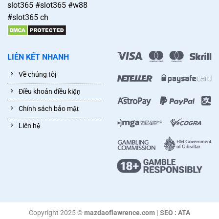
slot365 #slot365 #w88
#slot365 ch
LIÊN KẾT NHANH
Về chúng tôị
Điều khoản điều kiệṇ
Chính sách bảo mậṭ
Liên hệ̣
Copyright 2025 ©
mazdaoflawrence.com | SEO : ATA