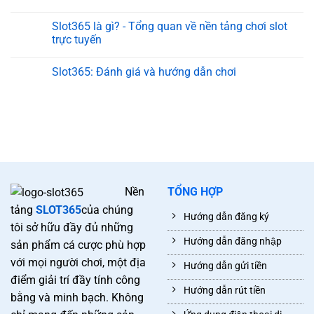
Slot365 là gì? - Tổng quan về nền tảng chơi slot
trực tuyến
Slot365: Đánh giá và hướng dẫn chơi
Nền
TỔNG HỢP
tảng
SLOT365
của chúng
Hướng dẫn đăng ký
tôi sở hữu đầy đủ những
Hướng dẫn đăng nhập
sản phẩm cá cược phù hợp
với mọi người chơi, một địa
Hướng dẫn gửi tiền
điểm giải trí đầy tính công
Hướng dẫn rút tiền
bằng và minh bạch. Không