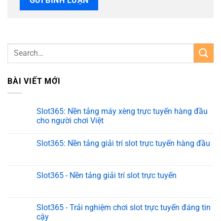
BÀI VIẾT MỚI
Slot365: Nền tảng máy xèng trực tuyến hàng đầu
cho người chơi Việt
Slot365: Nền tảng giải trí slot trực tuyến hàng đầu
Slot365 - Nền tảng giải trí slot trực tuyến
Slot365 - Trải nghiệm chơi slot trực tuyến đáng tin
cậy