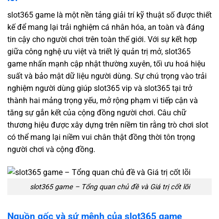
slot365 game là một nền tảng giải trí kỹ thuật số được thiết
kế để mang lại trải nghiệm cá nhân hóa, an toàn và đáng
tin cậy cho người chơi trên toàn thế giới. Với sự kết hợp
giữa công nghệ ưu việt và triết lý quản trị mở, slot365
game nhấn mạnh cập nhật thường xuyên, tối ưu hoá hiệu
suất và bảo mật dữ liệu người dùng. Sự chú trọng vào trải
nghiệm người dùng giúp slot365 vip và slot365 tại trở
thành hai mảng trọng yếu, mở rộng phạm vi tiếp cận và
tăng sự gắn kết của cộng đồng người chơi. Câu chữ
thương hiệu được xây dựng trên niềm tin rằng trò chơi slot
có thể mang lại niềm vui chân thật đồng thời tôn trọng
người chơi và cộng đồng.
slot365 game – Tổng quan chủ đề và Giá trị cốt lõi
Nguồn gốc và sứ mệnh của slot365 game