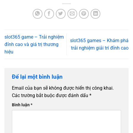
slot365 game – Trải nghiệm
slot365 games – Khám phá
đỉnh cao và giá trị thương
trải nghiệm giải trí đỉnh cao
hiệu
Để lại một bình luận
Email của bạn sẽ không được hiển thị công khai.
Các trường bắt buộc được đánh dấu
*
Bình luận
*