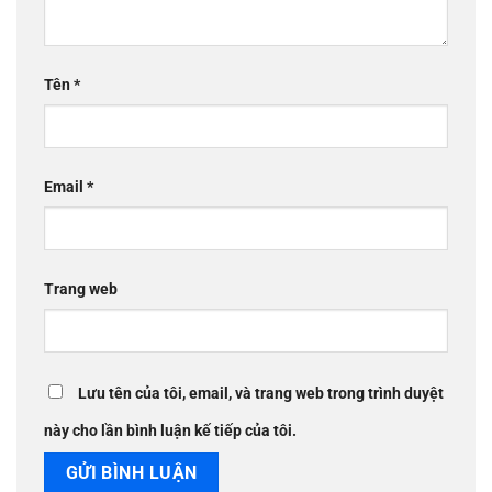
Tên
*
Email
*
Trang web
Lưu tên của tôi, email, và trang web trong trình duyệt
này cho lần bình luận kế tiếp của tôi.