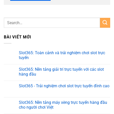
BÀI VIẾT MỚI
Slot365: Toàn cảnh và trải nghiệm chơi slot trực
tuyến
Slot365: Nền tảng giải trí trực tuyến với các slot
hàng đầu
Slot365 - Trải nghiệm chơi slot trực tuyến đỉnh cao
Slot365: Nền tảng máy xèng trực tuyến hàng đầu
cho người chơi Việt