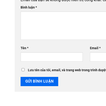
Bình luận
*
Tên
*
Email
*
Lưu tên của tôi, email, và trang web trong trình duyệt