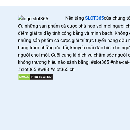
Nền tảng
SLOT365
của chúng tô
đủ những sản phẩm cá cược phù hợp với mọi người ch
điểm giải trí đầy tính công bằng và minh bạch. Không
những sản phẩm cá cược giải trí trực tuyến hàng đầ
hàng trăm những ưu đãi, khuyến mãi đặc biệt cho ngườ
người chơi mới. Cuối cùng là dịch vụ chăm sóc người c
không thương hiệu nào sánh bằng. #slot365 #nha-cai-
#slot365 #w88 #slot365 ch