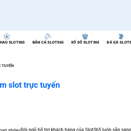
THAO SLOT365
BẮN CÁ SLOT365
XỔ SỐ SLOT365
ĐÁ GÀ SLOT
C TUYẾN
m slot trực tuyến
Đội ngũ hỗ trợ khách hàng của Slot365 luôn sẵn sàn