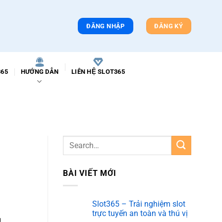
ĐĂNG NHẬP
ĐĂNG KÝ
365
HƯỚNG DẪN
LIÊN HỆ SLOT365
BÀI VIẾT MỚI
Slot365 – Trải nghiệm slot
trực tuyến an toàn và thú vị
g