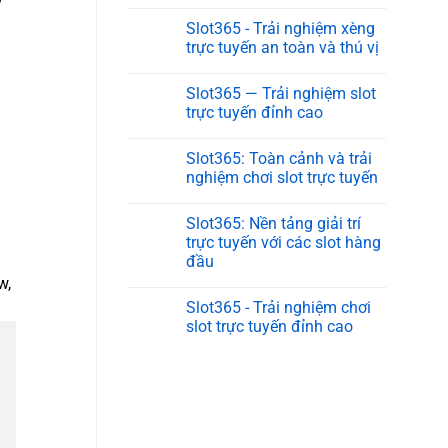
Slot365 - Trải nghiệm xèng
trực tuyến an toàn và thú vị
Slot365 — Trải nghiệm slot
trực tuyến đỉnh cao
Slot365: Toàn cảnh và trải
nghiệm chơi slot trực tuyến
Slot365: Nền tảng giải trí
trực tuyến với các slot hàng
đầu
w,
Slot365 - Trải nghiệm chơi
slot trực tuyến đỉnh cao