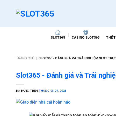
Chuyển
đến
nội
dung
SLOT365
CASINO SLOT365
THỂ 
TRANG CHỦ
|
SLOT365 - ĐÁNH GIÁ VÀ TRẢI NGHIỆM SLOT TRỰ
Slot365 - Đánh giá và Trải nghiệ
ĐÃ ĐĂNG TRÊN
THÁNG 08 09, 2026