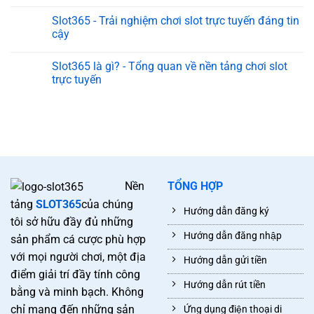
Slot365 - Trải nghiệm chơi slot trực tuyến đáng tin
cậy
Slot365 là gì? - Tổng quan về nền tảng chơi slot
trực tuyến
Nền
TỔNG HỢP
tảng
SLOT365
của chúng
Hướng dẫn đăng ký
tôi sở hữu đầy đủ những
Hướng dẫn đăng nhập
sản phẩm cá cược phù hợp
với mọi người chơi, một địa
Hướng dẫn gửi tiền
điểm giải trí đầy tính công
Hướng dẫn rút tiền
bằng và minh bạch. Không
chỉ mang đến những sản
Ứng dụng điện thoại di