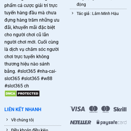
động
phẩm cá cược giải trí trực
tuyến hàng đầu mà chưa
Tác giả : Lâm Minh Hậu
đựng hàng trăm những ưu
đãi, khuyến mãi đặc biệt
cho người chơi cũ lẫn
người chơi mới. Cuối cùng
là dịch vụ chăm sóc người
chơi trực tuyến không
thương hiệu nào sánh
bằng. #slot365 #nha-cai-
slot365 #slot365 #w88
#slot365 ch
LIÊN KẾT NHANH
Về chúng tôị
Điều khoản điều kiệṇ