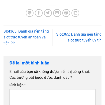
Slot365: Đánh giá nền tảng
Slot365: Đánh giá nền tảng
slot trực tuyến an toàn và
slot trực tuyến uy tín
tiện ích
Để lại một bình luận
Email của bạn sẽ không được hiển thị công khai.
Các trường bắt buộc được đánh dấu
*
Bình luận
*