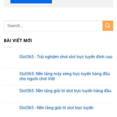
BÀI VIẾT MỚI
Slot365 - Trải nghiệm chơi slot trực tuyến đỉnh cao
Slot365: Nền tảng máy xèng trực tuyến hàng đầu
cho người chơi Việt
Slot365: Nền tảng giải trí slot trực tuyến hàng đầu
Slot365 - Nền tảng giải trí slot trực tuyến