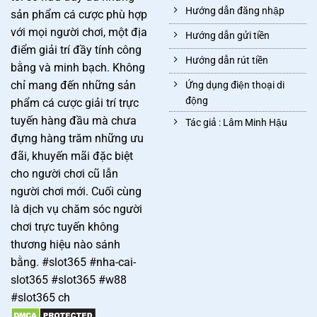
Hướng dẫn đăng nhập
sản phẩm cá cược phù hợp
với mọi người chơi, một địa
Hướng dẫn gửi tiền
điểm giải trí đầy tính công
Hướng dẫn rút tiền
bằng và minh bạch. Không
chỉ mang đến những sản
Ứng dụng điện thoại di
động
phẩm cá cược giải trí trực
tuyến hàng đầu mà chưa
Tác giả : Lâm Minh Hậu
đựng hàng trăm những ưu
đãi, khuyến mãi đặc biệt
cho người chơi cũ lẫn
người chơi mới. Cuối cùng
là dịch vụ chăm sóc người
chơi trực tuyến không
thương hiệu nào sánh
bằng. #slot365 #nha-cai-
slot365 #slot365 #w88
#slot365 ch