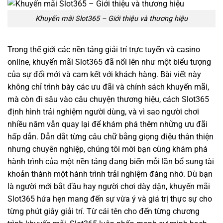
Khuyến mãi Slot365 – Giới thiệu và thương hiệu
Trong thế giới các nền tảng giải trí trực tuyến và casino
online, khuyến mãi Slot365 đã nổi lên như một biểu tượng
của sự đổi mới và cam kết với khách hàng. Bài viết này
không chỉ trình bày các ưu đãi và chính sách khuyến mãi,
mà còn đi sâu vào câu chuyện thương hiệu, cách Slot365
định hình trải nghiệm người dùng, và vì sao người chơi
nhiều năm vẫn quay lại để khám phá thêm những ưu đãi
hấp dẫn. Dẫn dắt từng câu chữ bằng giọng điệu thân thiện
nhưng chuyên nghiệp, chúng tôi mời bạn cùng khám phá
hành trình của một nền tảng đang biến mỗi lần bổ sung tài
khoản thành một hành trình trải nghiệm đáng nhớ. Dù bạn
là người mới bắt đầu hay người chơi dày dặn, khuyến mãi
Slot365 hứa hẹn mang đến sự vừa ý và giá trị thực sự cho
từng phút giây giải trí. Từ cái tên cho đến từng chương