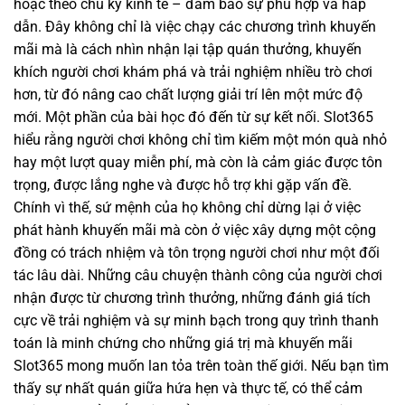
hoặc theo chu kỳ kinh tế – đảm bảo sự phù hợp và hấp
dẫn. Đây không chỉ là việc chạy các chương trình khuyến
mãi mà là cách nhìn nhận lại tập quán thưởng, khuyến
khích người chơi khám phá và trải nghiệm nhiều trò chơi
hơn, từ đó nâng cao chất lượng giải trí lên một mức độ
mới. Một phần của bài học đó đến từ sự kết nối. Slot365
hiểu rằng người chơi không chỉ tìm kiếm một món quà nhỏ
hay một lượt quay miễn phí, mà còn là cảm giác được tôn
trọng, được lắng nghe và được hỗ trợ khi gặp vấn đề.
Chính vì thế, sứ mệnh của họ không chỉ dừng lại ở việc
phát hành khuyến mãi mà còn ở việc xây dựng một cộng
đồng có trách nhiệm và tôn trọng người chơi như một đối
tác lâu dài. Những câu chuyện thành công của người chơi
nhận được từ chương trình thưởng, những đánh giá tích
cực về trải nghiệm và sự minh bạch trong quy trình thanh
toán là minh chứng cho những giá trị mà khuyến mãi
Slot365 mong muốn lan tỏa trên toàn thế giới. Nếu bạn tìm
thấy sự nhất quán giữa hứa hẹn và thực tế, có thể cảm