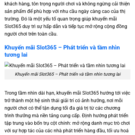
khách hàng, tôn trọng người chơi và không ngừng cải thiện
sản phẩm để phù hợp với nhu cầu ngày càng cao của thị
trường. Đó là một yếu tố quan trọng giúp khuyến mãi
Slot365 duy trì sự hấp dẫn và tiếp tục mở rộng cộng đồng
người chơi trên toàn cầu.
Khuyến mãi Slot365 – Phát triển và tầm nhìn
tương lai
Khuyến mãi Slot365 – Phát triển và tầm nhìn tương lai
Trong tầm nhìn dài hạn, khuyến mãi Slot365 hướng tới việc
trở thành một hệ sinh thái giải trí có ảnh hưởng, nơi mỗi
người chơi có thể tận dụng tối đa giá trị từ các chương
trình thưởng mà nền tảng cung cấp. Định hướng phát triển
tập trung vào bốn trụ cột chính: mở rộng danh mục trò chơi
với sự hợp tác của các nhà phát triển hàng đầu, tối ưu hoá