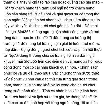
tham gia, thay vì chỉ tạo rào cản hoặc quảng cáo giả mạo. -
Hỗ trợ khách hàng tận tâm: Đội ngũ hỗ trợ khách hàng
luôn sẵn sàng trả lời câu hỏi và giải quyết sự cố trong thời
gian ngắn. Việc phản hồi nhanh và lịch sự làm tăng sự tin
cậy và khuyến khích người chơi gắn bó lâu dài. - Đổi mới
liên tục: Slot365 không ngừng cập nhật công nghệ và mở
rộng danh mục trò chơi để đi đầu trong xu hướng thị
trường, từ đó mang lại trải nghiệm giải trí luôn tươi mới và
hấp dẫn. - Cộng đồng người chơi tích cực và phản hồi thực
tế: Người dùng thường chia sẻ trải nghiệm và đánh giá
khuyến mãi Slot365 trên các diễn đàn và mạng xã hội, giúp
cộng đồng mới có cái nhìn khách quan hơn. - Chính sách
phúc lợi và ưu đãi theo mùa: Các chương trình được thiết
kế để phục vụ nhu cầu đặc thù của từng giai đoạn trong
năm, mang lại sự hứng khởi và kỳ vọng cho người chơi
trong suốt hành trình. - Tính cá nhân hoá và sự linh hoạt:
Dựa trên hành vi và lịch sử tham gia, hệ thống có thể đề
xuất các ưu đãi phù hợp với từng người dùng, tối ưu hóa