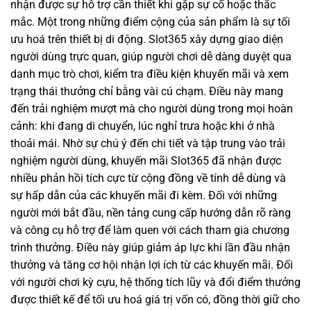
nhận được sự hỗ trợ cần thiết khi gặp sự cố hoặc thắc
mắc. Một trong những điểm cộng của sản phẩm là sự tối
ưu hoá trên thiết bị di động. Slot365 xây dựng giao diện
người dùng trực quan, giúp người chơi dễ dàng duyệt qua
danh mục trò chơi, kiểm tra điều kiện khuyến mãi và xem
trạng thái thưởng chỉ bằng vài cú chạm. Điều này mang
đến trải nghiệm mượt mà cho người dùng trong mọi hoàn
cảnh: khi đang di chuyển, lúc nghỉ trưa hoặc khi ở nhà
thoải mái. Nhờ sự chú ý đến chi tiết và tập trung vào trải
nghiệm người dùng, khuyến mãi Slot365 đã nhận được
nhiều phản hồi tích cực từ cộng đồng về tính dễ dùng và
sự hấp dẫn của các khuyến mãi đi kèm. Đối với những
người mới bắt đầu, nền tảng cung cấp hướng dẫn rõ ràng
và công cụ hỗ trợ để làm quen với cách tham gia chương
trình thưởng. Điều này giúp giảm áp lực khi lần đầu nhận
thưởng và tăng cơ hội nhận lợi ích từ các khuyến mãi. Đối
với người chơi kỳ cựu, hệ thống tích lũy và đổi điểm thưởng
được thiết kế để tối ưu hoá giá trị vốn có, đồng thời giữ cho