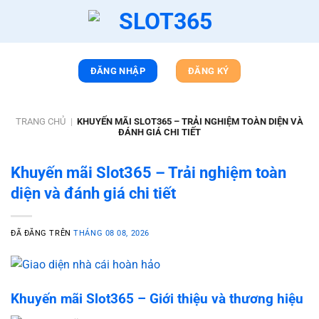
Chuyển
đến
nội
dung
ĐĂNG NHẬP
ĐĂNG KÝ
TRANG CHỦ
|
KHUYẾN MÃI SLOT365 – TRẢI NGHIỆM TOÀN DIỆN VÀ
ĐÁNH GIÁ CHI TIẾT
Khuyến mãi Slot365 – Trải nghiệm toàn
diện và đánh giá chi tiết
ĐÃ ĐĂNG TRÊN
THÁNG 08 08, 2026
Khuyến mãi Slot365 – Giới thiệu và thương hiệu