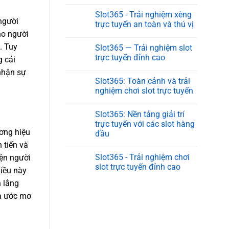
Slot365 - Trải nghiệm xèng
 người
trực tuyến an toàn và thú vị
ho người
. Tuy
Slot365 — Trải nghiệm slot
trực tuyến đỉnh cao
g cải
 nhận sự
Slot365: Toàn cảnh và trải
nghiệm chơi slot trực tuyến
Slot365: Nền tảng giải trí
trực tuyến với các slot hàng
ương hiệu
đầu
 tiến và
Slot365 - Trải nghiệm chơi
iện người
slot trực tuyến đỉnh cao
điều này
n lắng
và ước mơ