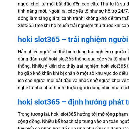
người chơi, từ mới bắt đầu đến cao cấp. Thứ tư là sự đ
tính năng mới. Ngoài ra, các yếu tố như sự hỗ trợ 24/7
đồng làm tăng giá trị cạnh tranh; không khó để tìm th
Slot365 free khi họ muốn trải nghiệm thử trước khi cam 
hoki slot365 – trải nghiệm ngườ
Hẳn nhiều người có thể hình dung trải nghiệm người 
dùng đánh giá hoki slot365 thông qua các yếu tố như 
thống. Nhiều ý kiến cho thấy trải nghiệm hoki slot365
họ gặp khó khăn khi bị chặn ở một số khu vực do điều
ích cho người mới bắt đầu và nhắc nhở người chơi về tr
nghe từ nhà phát hành được người dùng nhìn nhận tíc
hoki slot365 – định hướng phát t
Trong tương lai, hoki slot365 hướng tới mở rộng phạm
cộng đồng. Nhiều kế hoạch tập trung vào an toàn người 
tùy biến cá nhân hóa để đáp ứng nhu cầu đa dạng. Ca