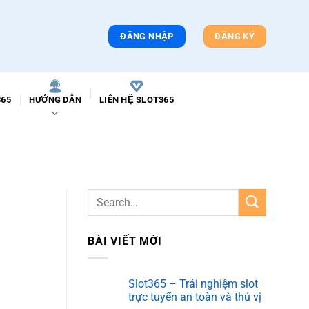
ĐĂNG NHẬP
ĐĂNG KÝ
365
HƯỚNG DẪN
LIÊN HỆ SLOT365
BÀI VIẾT MỚI
Slot365 – Trải nghiệm slot
trực tuyến an toàn và thú vị