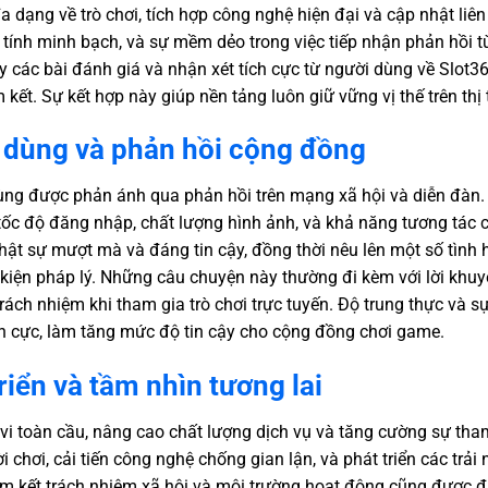
a dạng về trò chơi, tích hợp công nghệ hiện đại và cập nhật liên
, tính minh bạch, và sự mềm dẻo trong việc tiếp nhận phản hồi 
ấy các bài đánh giá và nhận xét tích cực từ người dùng về Slot3
kết. Sự kết hợp này giúp nền tảng luôn giữ vững vị thế trên thị 
i dùng và phản hồi cộng đồng
dùng được phản ánh qua phản hồi trên mạng xã hội và diễn đàn.
tốc độ đăng nhập, chất lượng hình ảnh, và khả năng tương tác 
 thật sự mượt mà và đáng tin cậy, đồng thời nêu lên một số tìn
 kiện pháp lý. Những câu chuyện này thường đi kèm với lời khu
ách nhiệm khi tham gia trò chơi trực tuyến. Độ trung thực và s
h cực, làm tăng mức độ tin cậy cho cộng đồng chơi game.
riển và tầm nhìn tương lai
 vi toàn cầu, nâng cao chất lượng dịch vụ và tăng cường sự tha
chơi, cải tiến công nghệ chống gian lận, và phát triển các trải
m kết trách nhiệm xã hội và môi trường hoạt động cũng được 