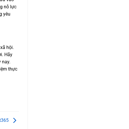
g nỗ lực
ng yêu
xã hội.
ời. Hãy
y nay.
hiệm thực
ot365