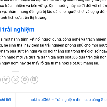
í có trách nhiệm và bền vững. Định hướng này sẽ đi đôi với nhữn
ch vụ, nhằm mang đến giá trị lâu dài cho người chơi và cộng đồ
ranh tích cực trên thị trường.
i trải nghiệm
 là một hành trình kết nối người dùng, công nghệ và trách nhiệm 
ới, hệ sinh thái này đem lại trải nghiệm phong phú cho mọi ngư
hám phá sự tiện nghi và cơ hội thắng lớn trong thế giới số ngà
ính năng mới và đưa ra đánh giá hoki slot365 dựa trên trải ng
m ngay hôm nay để thấy rõ giá trị mà hoki slot365 mang lại.
hi tiết
hoki slot365 – Trải nghiệm đỉnh cao cùng Sl