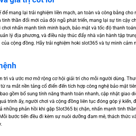
 kế để mang lại trải nghiệm liền mạch, an toàn và công bằng cho
tinh thần đổi mới của đội ngũ phát triển, mang lại sự tin cậy c
ời chơi nhấn mạnh tính minh bạch, bảo mật và tốc độ thanh toán
quản lý địa phương, và điều này thúc đẩy nhà vận hành tập trun
in của cộng đồng. Hãy trải nghiệm hoki slot365 và tự mình cảm
 mệnh
 trì và ước mơ mở rộng cơ hội giải trí cho mỗi người dùng. Th
 từ ra mắt nền tảng cổ điển đến tích hợp công nghệ bảo mật tiên
 bao gồm bổ sung tính năng thanh toán nhanh, cập nhật giao d
á trình ấy, người chơi và cộng đồng liên tục đóng góp ý kiến, 
ả những phản hồi khi gặp Slot365 bị chặn, nhấn mạnh tinh thầ
 Mỗi bước tiến đều đi kèm sự nuôi dưỡng đam mê, thách thức 
y.