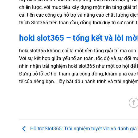
chiến lược, với mục tiêu xây dựng một nền tảng giải tr
cải tiến các công cụ hỗ trợ và nâng cao chất lượng dị
thích Slot365 trên toàn cầu, đồng thời duy trì sự cạnh t
hoki slot365 – tổng kết và lời mờ
hoki slot365 không chỉ là một nền tảng giải trí mà còn
Với sự kết hợp giữa yếu tố an toàn, tốc độ và sự đổi m
nhìn nhận trải nghiệm hoki slot365 như một cơ hội để k
Đừng bỏ lỡ cơ hội tham gia cộng đồng, khám phá các t
tế của riêng bạn. Hãy bắt đầu hành trình và trải nghiệ
Hỗ trợ Slot365: Trải nghiệm tuyệt vời và đánh giá c