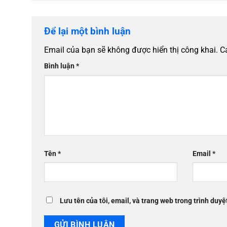
Để lại một bình luận
Email của bạn sẽ không được hiển thị công khai.
C
Bình luận
*
Tên
*
Email
*
Lưu tên của tôi, email, và trang web trong trình duyệt