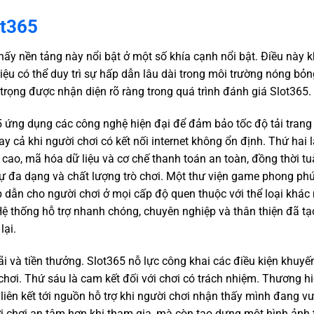
ot365
hấy nền tảng này nổi bật ở một số khía cạnh nổi bật. Điều này 
u có thể duy trì sự hấp dẫn lâu dài trong môi trường nóng bỏn
n trọng được nhận diện rõ ràng trong quá trình đánh giá Slot365.
65 ứng dụng các công nghệ hiện đại để đảm bảo tốc độ tải trang
 cả khi người chơi có kết nối internet không ổn định. Thứ hai 
cao, mã hóa dữ liệu và cơ chế thanh toán an toàn, đồng thời tu
sự đa dạng và chất lượng trò chơi. Một thư viện game phong ph
dẫn cho người chơi ở mọi cấp độ quen thuộc với thể loại khác
Hệ thống hỗ trợ nhanh chóng, chuyên nghiệp và thân thiện đã tạ
lại.
 và tiền thưởng. Slot365 nỗ lực công khai các điều kiện khuyế
chơi. Thứ sáu là cam kết đối với chơi có trách nhiệm. Thương h
c liên kết tới nguồn hỗ trợ khi người chơi nhận thấy mình đang v
 chơi an tâm hơn khi tham gia, mà còn tạo dựng một hình ảnh 