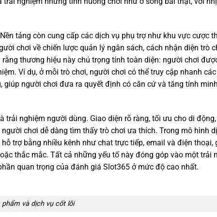
và trải nghiệm những tình huống chơi như ở sòng bài thật, với nh
. Nền tảng còn cung cấp các dịch vụ phụ trợ như khu vực cược th
ười chơi về chiến lược quản lý ngân sách, cách nhận diện trò ch
y rằng thương hiệu này chú trọng tính toàn diện: người chơi đư
ghiệm. Ví dụ, ở mỗi trò chơi, người chơi có thể truy cập nhanh các
ng, giúp người chơi đưa ra quyết định có căn cứ và tăng tính min
 trải nghiệm người dùng. Giao diện rõ ràng, tối ưu cho di động,
người chơi dễ dàng tìm thấy trò chơi ưa thích. Trong mô hình dị
ỗ trợ bằng nhiều kênh như chat trực tiếp, email và điện thoại, 
 hoặc thắc mắc. Tất cả những yếu tố này đóng góp vào một trải
phần quan trọng của đánh giá Slot365 ở mức độ cao nhất.
 phẩm và dịch vụ cốt lõi