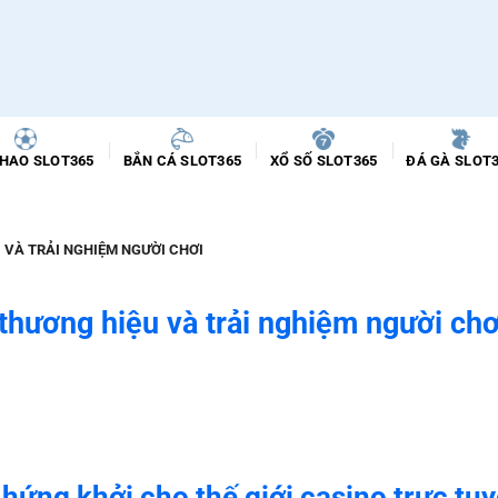
THAO SLOT365
BẮN CÁ SLOT365
XỔ SỐ SLOT365
ĐÁ GÀ SLOT
 VÀ TRẢI NGHIỆM NGƯỜI CHƠI
thương hiệu và trải nghiệm người chơ
hứng khởi cho thế giới casino trực tu