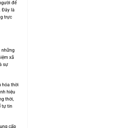
 người để
. Đây là
g trực
á những
hiệm xã
à sự
u hóa thời
ành hiệu
g thời,
 tự tin
cung cấp