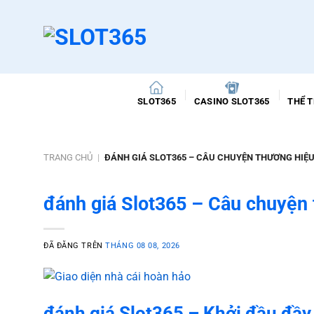
Chuyển
đến
nội
dung
SLOT365
CASINO SLOT365
THỂ 
TRANG CHỦ
|
ĐÁNH GIÁ SLOT365 – CÂU CHUYỆN THƯƠNG HIỆU
đánh giá Slot365 – Câu chuyện 
ĐÃ ĐĂNG TRÊN
THÁNG 08 08, 2026
đánh giá Slot365 – Khởi đầu đầy 