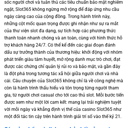
sóc người chơi và tuân thủ các tiêu chuẩn bảo mật nghiêm
ngặt, Slot365 không ngừng mở rộng để đáp ứng nhu cầu
ngày càng cao của cộng đồng. Trong hành trình này,
những cột mốc quan trọng được ghi nhận như sự ra mắt
của thư viện slot đa dạng, sự tích hợp các phương thức
thanh toán nhanh chóng và an toàn, cùng với hình thức hỗ
trợ khách hàng 24/7. Có thể kể đến các giai đoạn đánh
dấu sự trưởng thành của thương hiệu: khởi động với nhóm
phát triển giàu tâm huyết, mở rộng danh mục trò chơi, đạt
được các chứng chỉ quản lý rủi ro và bảo mật, và gần đây
là đột phá trong tương tác xã hội giữa người chơi và nhà
cái. Câu chuyện của Slot365 không chỉ là về công nghệ mà
còn là hành trình thấu hiểu và tôn trọng từng người tham
gia, từ người chơi casual cho tới cao thủ slot. Mỗi bước tiến
được xem như một lời cam kết: mang lại trải nghiệm tuyệt
vời mỗi ngày và khẳng định vị thế của casino Slot365 như
một đối tác tin cậy trên hành trình giải trí số vào thế kỷ 21.