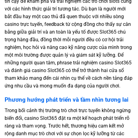
tin cậy để khám phá và trải nghiệm các trò chơi slots cùng
với các hình thức giải trí tương tác. Dù bạn là người mới
bắt đầu hay một cao thủ đã quen thuộc với nhiều sòng
casino trực tuyến, feedback từ cộng đồng cho thấy sự cân
bằng giữa giải trí và an toàn là yếu tố được Slot365 chú
trọng hàng đầu, đồng thời mỗi người đều có cơ hội trải
nghiệm, học hỏi và nâng cao kỹ năng cược của mình trong
một môi trường được quản lý và giám sát kỹ lưỡng. Để
những người quan tâm, phrase trải nghiệm casino Slot365
và đánh giá casino Slot365 có thể trở thành hai cửa sổ
tham khảo mang đến cái nhìn cụ thể về cách nền tảng đáp
ứng nhu cầu và mong muốn đa dạng của người chơi.
Phương hướng phát triển và tầm nhìn tương lai
Trong bối cảnh thị trường trò chơi trực tuyến không ngừng
biến đổi, casino Slot365 đặt ra một kế hoạch phát triển rõ
ràng và tham vọng. Trước hết, thương hiệu cam kết mở
rộng danh mục trò chơi với sự chọn lọc kỹ lưỡng từ các