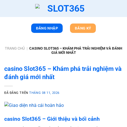
Chuyển
đến
nội
dung
ĐĂNG NHẬP
ĐĂNG KÝ
TRANG CHỦ
|
CASINO SLOT365 – KHÁM PHÁ TRẢI NGHIỆM VÀ ĐÁNH
GIÁ MỚI NHẤT
casino Slot365 – Khám phá trải nghiệm và
đánh giá mới nhất
ĐÃ ĐĂNG TRÊN
THÁNG 08 11, 2026
casino Slot365 – Giới thiệu và bối cảnh