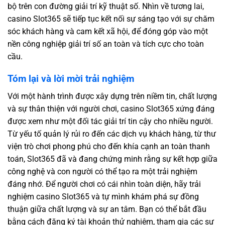
bộ trên con đường giải trí kỹ thuật số. Nhìn về tương lai,
casino Slot365 sẽ tiếp tục kết nối sự sáng tạo với sự chăm
sóc khách hàng và cam kết xã hội, để đóng góp vào một
nền công nghiệp giải trí số an toàn và tích cực cho toàn
cầu.
Tóm lại và lời mời trải nghiệm
Với một hành trình được xây dựng trên niềm tin, chất lượng
và sự thân thiện với người chơi, casino Slot365 xứng đáng
được xem như một đối tác giải trí tin cậy cho nhiều người.
Từ yếu tố quản lý rủi ro đến các dịch vụ khách hàng, từ thư
viện trò chơi phong phú cho đến khía cạnh an toàn thanh
toán, Slot365 đã và đang chứng minh rằng sự kết hợp giữa
công nghệ và con người có thể tạo ra một trải nghiệm
đáng nhớ. Để người chơi có cái nhìn toàn diện, hãy trải
nghiệm casino Slot365 và tự mình khám phá sự đồng
thuận giữa chất lượng và sự an tâm. Bạn có thể bắt đầu
bằng cách đăng ký tài khoản thử nghiệm, tham gia các sự