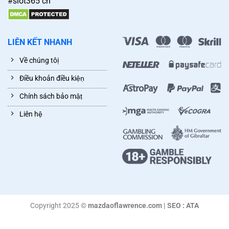
#slot365 ch
LIÊN KẾT NHANH
Về chúng tôị
Điều khoản điều kiệṇ
Chính sách bảo mậṭ
Liên hệ̣
Copyright 2025 ©
mazdaoflawrence.com | SEO : ATA